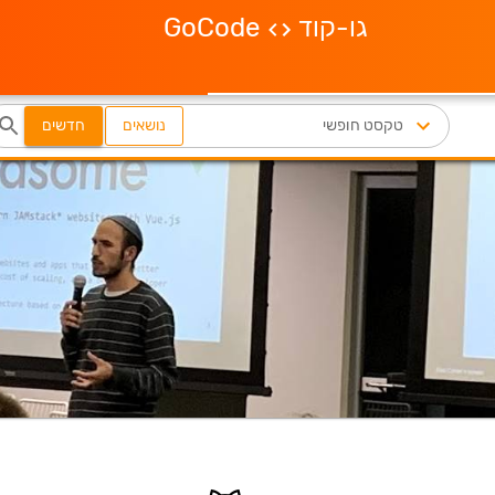
גו-קוד
GoCode
נושאים
חדשים