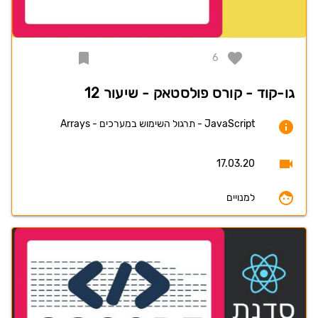
6
גו-קוד - קורס פולסטאק - שיעור 12
JavaScript - תרגול השימוש במערכים - Arrays
17.03.20
למנויים