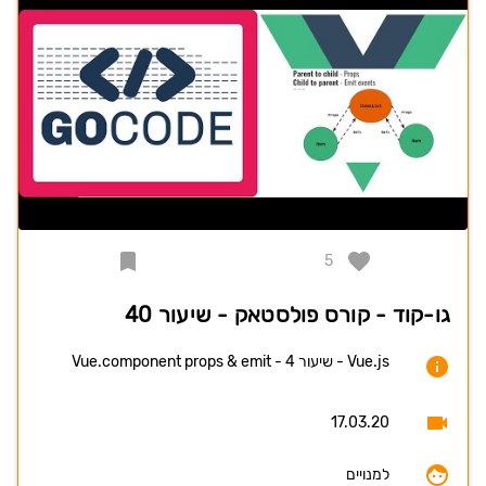
5
גו-קוד - קורס פולסטאק - שיעור 40
Vue.js - שיעור 4 - Vue.component props & emit
17.03.20
למנויים