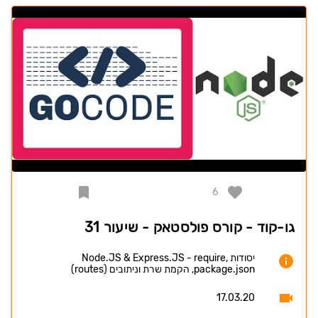
6
גו-קוד - קורס פולסטאק - שיעור 31
יסודות Node.JS & Express.JS - require,
package.json, הקמת שרת וניתובים (routes)
17.03.20