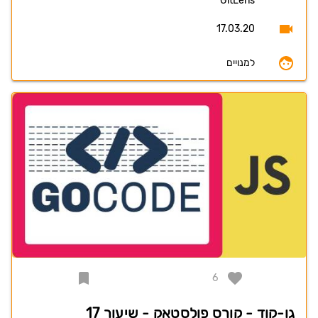
GitLens
17.03.20
למנויים
6
גו-קוד - קורס פולסטאק - שיעור 17