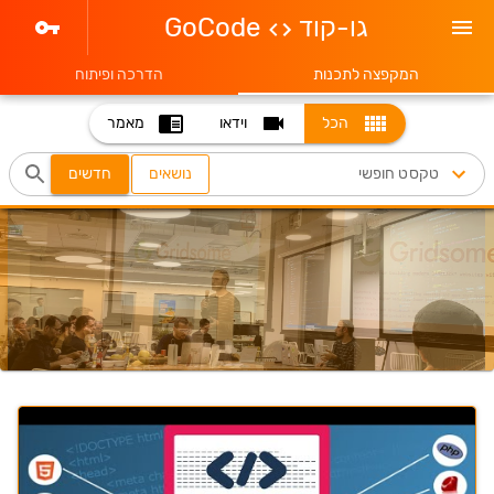
גו-קוד
GoCode
המקפצה לתכנות
הדרכה ופיתוח
הכל
וידאו
מאמר
נושאים
חדשים