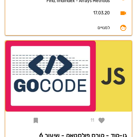
Find, findIndex - Arrays Methods
17.03.20
למנויים
11
גו-קוד - קורס פולסטאק - שיעור 6