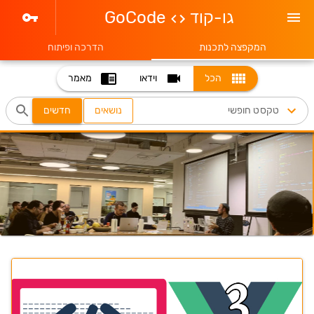
גו-קוד
GoCode
המקפצה לתכנות
הדרכה ופיתוח
הכל
וידאו
מאמר
נושאים
חדשים