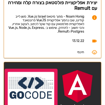
יצירת אפליקציית פולסטאק בצורה קלה ומהירה
עם Remult
Noam Honig - מתוך מיטאפ Vue.js Israel. סשן לייב
קודינג, שבו נהפוך אפליקציית VueJS פרונטאנד
לאפליקציית פולסטאק עם קוד שקל לכתוב, לעקוב אחריו,
והכי חשוב - לתחזק. שימוש ב: Vue.js, Node.js, Express,
Postgres ו Remult.
13.12.22
חינמי