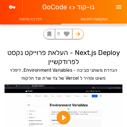
גו-קוד
GoCode
המקפצה לתכנות
הדרכה ופיתוח
0
Next.js Deploy - העלאת פרוייקט נקסט
לפרודקשיין
הגדרת משתני סביבה - Environment Variables, דיפלוי
פשוט ומהיר ל Vercel של צד שרת וצד הלקוח
Play