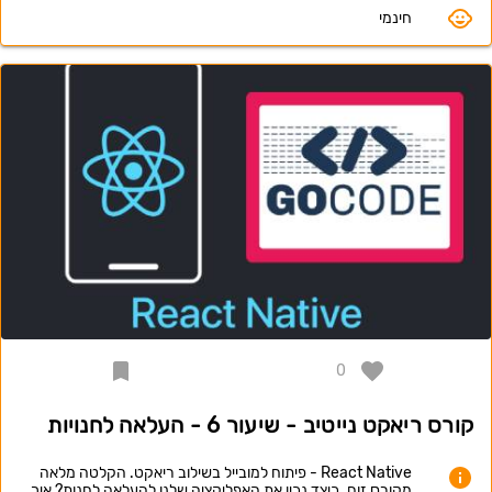
חינמי
0
קורס ריאקט נייטיב - שיעור 6 - העלאה לחנויות
React Native - פיתוח למובייל בשילוב ריאקט. הקלטה מלאה
מקורס זום. כיצד נכין את האפליקציה שלנו להעלאה לחנות? איך