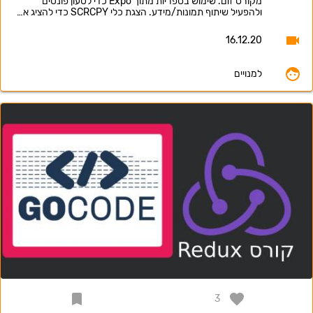
מקורס זום. שימוש בספריות מתוך Expo כדי לטעון פונטים
ולהפעיל שיתוף תמונות/מידע. הצגת כלי SCRCPY כדי להציג א…
16.12.20
למנויים
3