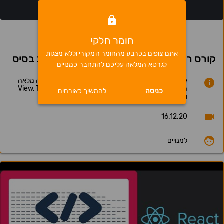
0
חומר חלקי
אתם צופים בכרבע מהחומר המקורי וללא מצגות
קורס ריאקט נייטיב - שיעור 2 - קומפוננטות בסיס
לגרסא המלאה עליכם להתחבר כמנויים
React Native - פיתוח למובייל בשילוב ריאקט. הקלטה מלאה
מקורס זום. הצגה של קומפוננטות הבסיס View, Text, Image
כניסה
להמשיך כאורחים
ועוד ועיצובן בעזרת Stylesheet
16.12.20
למנויים