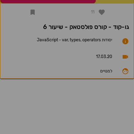
11
גו-קוד - קורס פולסטאק - שיעור 6
יסודות JavaScript - var, types, operators
17.03.20
למנויים