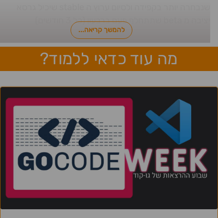
שנבחרה יותר בקפידה ולסיום ערוץ ה stable שיכיל גרסא
יציבה מ beta שתתחלף פעם ברבעון (כל 3 חודשים)
להמשך קריאה...
מה עוד כדאי ללמוד?