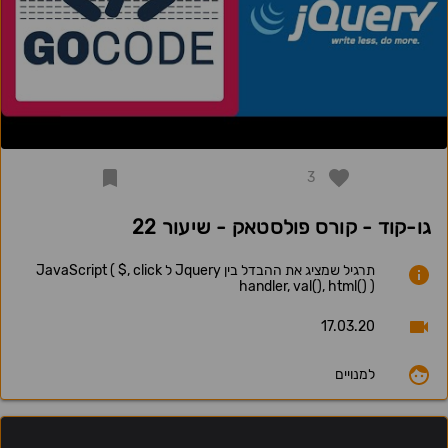
3
גו-קוד - קורס פולסטאק - שיעור 22
תרגיל שמציג את ההבדל בין Jquery ל JavaScript ( $, click
handler, val(), html() )
17.03.20
למנויים