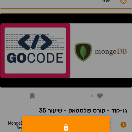
חינמי
5
גו-קוד - קורס פולסטאק - שיעור 35
יסודות MongoDB - התקנת MongoDB & mongodb Node.js
driver, שימוש ב find, findMany, update, updateMany,