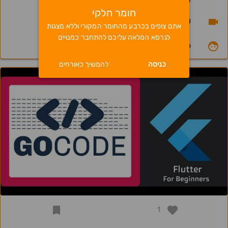
delete, deleteMany וכתיבת הניתוב מחדש
חומר חלקי
17.03.20
אתם צופים בכרבע מהחומר המקורי וללא מצגות
לגרסא המלאה עליכם להתחבר כמנויים
למנויים
כניסה
להמשיך כאורחים
1