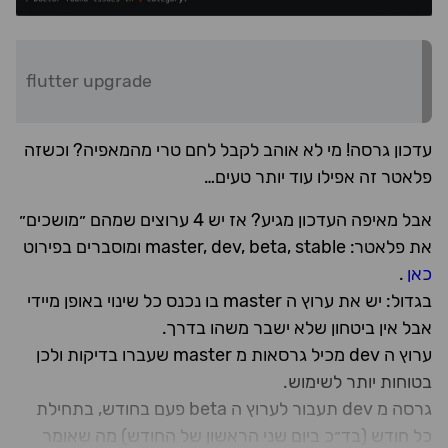
flutter upgrade
עדכון גרסה! מי לא אוהב לקבל לחם טרי מהמאפיה? וכשזה
פלאטר זה אפילו עוד יותר טעים…
אבל מאיפה העדכון מגיע? אז יש 4 ערוצים שמהם ״מושכים״
את פלאטר: master, dev, beta, stable ומוסברים בפירוט
כאן
.
בגדול: יש את ערוץ ה master בו נכנס כל שינוי באופן מיידי
אבל אין ביטחון שלא ישבר משהו בדרך.
ערוץ ה dev מכיל גרסאות מ master שעברו בדיקות ולכן
בטוחות יותר לשימוש.
גרסה מ dev תעבור לערוץ ה beta פעם בחודש, בתחילת
כל חודש (בד״כ ביום שני הראשון של החודש) מה שאומר