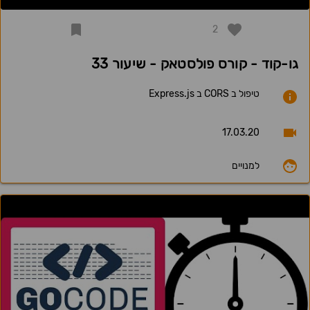
2
גו-קוד - קורס פולסטאק - שיעור 33
טיפול ב CORS ב Express.js
17.03.20
למנויים