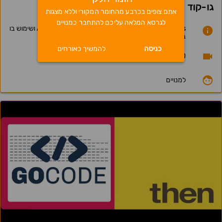
גו-קוד - קורס פולסטאק - שיעור 47
אתם צופים בכרבע מהחומר המקורי וללא מצגות
לגרסא המלאה עליכם להתחבר כמנויים
Vue.js - שיעור 11 - משיכת מידע משרת בעזרת Axios ושימוש בו
בקומפוננטה
כניסה
להמשיך כאורחים
17.03.20
למנויים