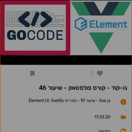
2
גו-קוד - קורס פולסטאק - שיעור 46
Vue.js - שיעור 10 - ספריית Element UI, Vuetify
17.03.20
למנויים