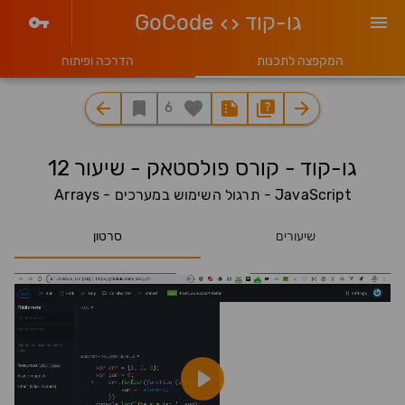
גו-קוד
GoCode
המקפצה לתכנות
הדרכה ופיתוח
6
גו-קוד - קורס פולסטאק - שיעור 12
JavaScript - תרגול השימוש במערכים - Arrays
שיעורים
סרטון
Play