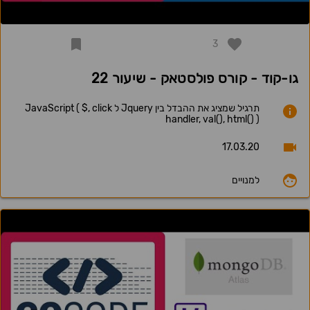
3
גו-קוד - קורס פולסטאק - שיעור 22
תרגיל שמציג את ההבדל בין Jquery ל JavaScript ( $, click
handler, val(), html() )
17.03.20
למנויים