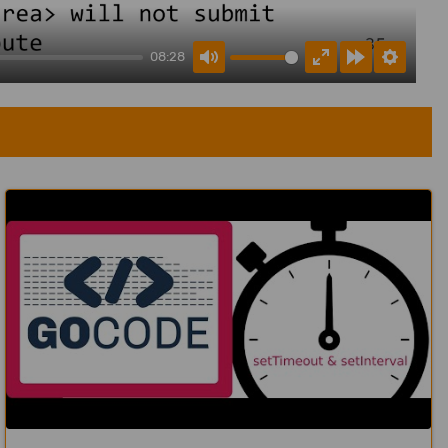
08:28
Mute
Enter
Forward
Settings
fullscreen
10s