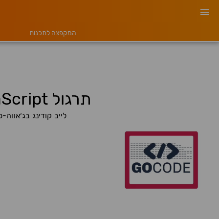
המקפצה לתכנות
תרגול JavaScript - האזנה לאירוע OnInput על TextArea
לייב קודינג בג׳אווה-סקרי