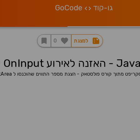
גו-קוד
GoCode
למצגת
0
פט מתוך קורס פולסטאק - הצגת מספר התווים שהוכנסו ל TextArea תוך כדי הקלדה