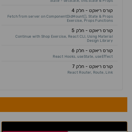
State - setState, this.state & Props
קורס ריאקט - חלק 4
Fetch from server on ComponentDidMount(), State & Props
Exercise, Props Functions
קורס ריאקט - חלק 5
Continue with Shop Exercise, React CLI, Using Material
Design Library
קורס ריאקט - חלק 6
React Hooks, useState, useEffect
קורס ריאקט - חלק 7
React Router, Route, Link
s