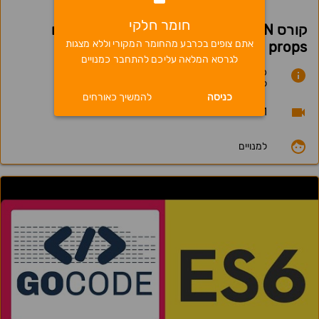
חומר חלקי
קורס MERN - שיעור 3 - העברת נתונים עם
אתם צופים בכרבע מהחומר המקורי וללא מצגות
props ושימוש ב useState
לגרסא המלאה עליכם להתחבר כמנויים
כולל Code Review על התרגיל הקודם המציג חלוקה
לקומפוננטות
כניסה
להמשיך כאורחים
16.12.21
למנויים