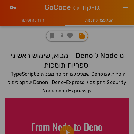
גו-קוד
GoCode
המקפצה לתכנות
הדרכה ופיתוח
3
מ Node ל Deno - מבוא, שימוש ראשוני
וספריות תומכות
היכרות עם Deno שמגיע עם תמיכה מובנית ב TypeScript ו
Security מהקופסא. Deno-Express ו Denon שמקבילים ל
Express.js ו Nodemon