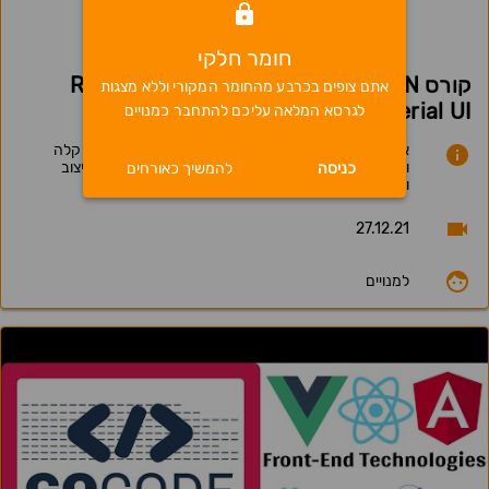
0
חומר חלקי
קורס MERN - שיעור 5 - React Context &
אתם צופים בכרבע מהחומר המקורי וללא מצגות
Material UI
לגרסא המלאה עליכם להתחבר כמנויים
איך נוכל להעביר מידע בין הקומפוננטות השונות בצורה קלה
ומהירה? בעזרת Provider ו Consumer כמובן. כולל עיצוב
כניסה
להמשיך כאורחים
ושימוש ברכיבים מוכנים מספריית Material UI
27.12.21
למנויים