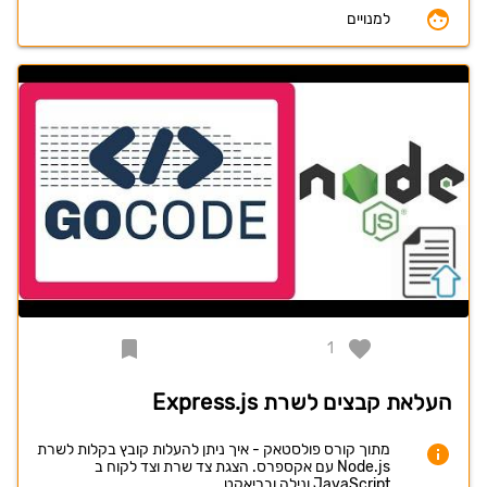
למנויים
1
העלאת קבצים לשרת Express.js
מתוך קורס פולסטאק - איך ניתן להעלות קובץ בקלות לשרת
Node.js עם אקספרס. הצגת צד שרת וצד לקוח ב
JavaScript ונילה ובריאקט