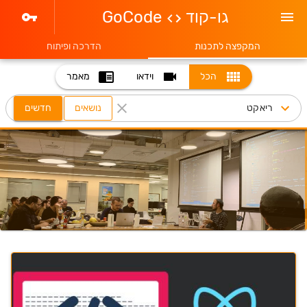
גו-קוד
GoCode
המקפצה לתכנות
הדרכה ופיתוח
הכל
וידאו
מאמר
נושאים
חדשים