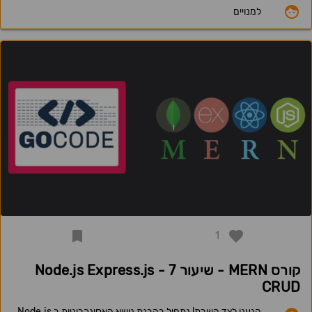
למנויים
1
קורס MERN - שיעור 7 - Node.js Express.js
CRUD
הגענו לצד השרת! נתחיל בהבנת נושא האסינכרוניות ב Node.js,