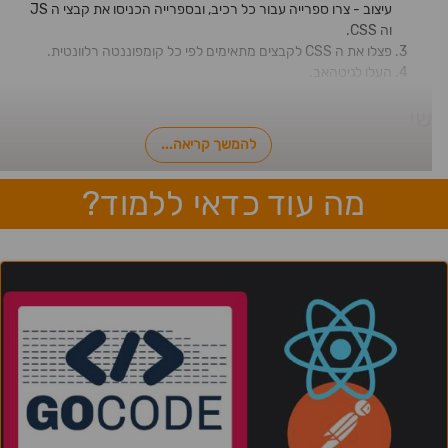
עיצוב - צרו ספרייה עבור כל רכיב, ובספרייה הכניסו את קבצי ה JS
וה CSS.
פצלו את ה CSS לקבצים מתאימים לפי כל קומפוננטה רלוונטית.
העלו לגיטהאב.
שי
להמשך קריאה...
מה עוד כדאי ללמוד?