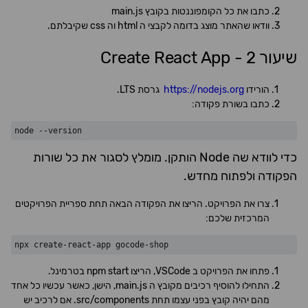
כתבו את כל הקומפוננטות בקובץ main.js
וודאו שהאתר מוצג בדומה לקבצי ה html וה css שקיבלתם.
שיעור 2 - Create React App
הורידו
https://nodejs.org
גרסת LTS.
כתבו בשורת פקודה:
כדי לוודא שה Node הותקן. מומלץ לסגור את כל שורות
הפקודה ולפתוח מחדש.
צרו את הפרויקט. הריצו את הפקודה הבאה תחת ספריית הפרויקטים
המרכזית שלכם:
פתחו את הפרויקט ב VSCode, הריצו npm start בטרמינל.
התחילו להוסיף רכיבים מקובץ ה main.js, הישן, כאשר עכשיו כל אחד
מהם יהיה קובץ בפני עצמו תחת src/components. אם לרכיב יש