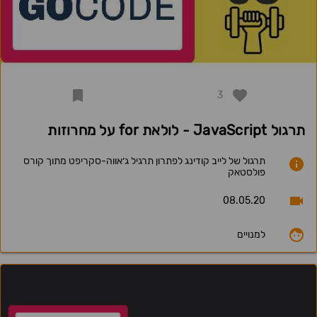
3
תרגול JavaScript - לולאת for על מחרוזות
תרגול של לייב קודינג לפתרון תרגיל ג׳אווה-סקריפט מתוך קורס
פולסטאק
08.05.20
למנויים