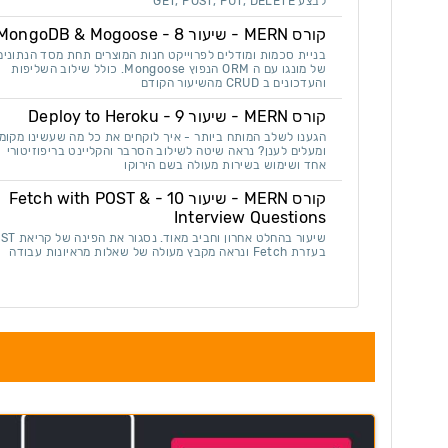
לבצע GET, POST, PUT, DELETE
קורס MERN - שיעור 8 - MongoDB & Mogoose
בניית סכמות ומודלים לפרוייקט חנות המוצרים תחת מסד הנתונים
של מונגו עם ה ORM הנפוץ Mongoose. כולל שילוב השליפות
והעדכונים ב CRUD מהשיעור הקודם
קורס MERN - שיעור 9 - Deploy to Heroku
הגענו לשלב המותח ביותר - איך לוקחים את כל מה שעשינו מקומ
ומעלים לענן? נראה שיטה לשילוב הסרבר והקליינט בריפוזיטורי
אחד ושימוש בשירות מעולה בשם הירוקו
קורס MERN - שיעור 10 - Fetch with POST &
Interview Questions
שיעור בהחלט אחרון וחביב מאוד.
בעזרת Fetch ונראה מקבץ מעולה של שאלות מראיונות עבודה