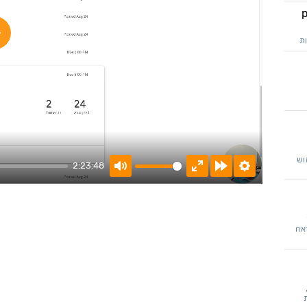
עם props
lay
ושימוש
2:23:48
Mute
Enter
Forward
Settings
fullscreen
10s
אה
תחיל בהבנת נושא האסינכרוניות ב Node.js,
עת