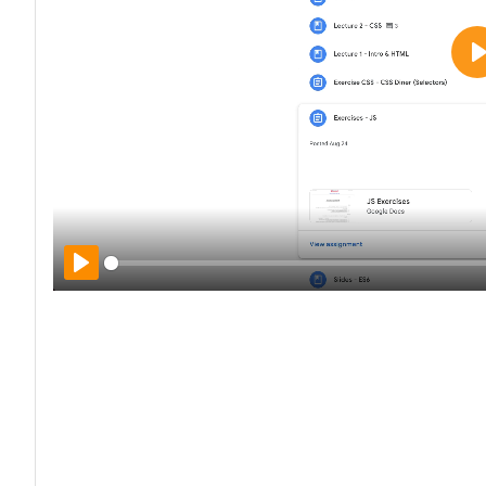
P
Play