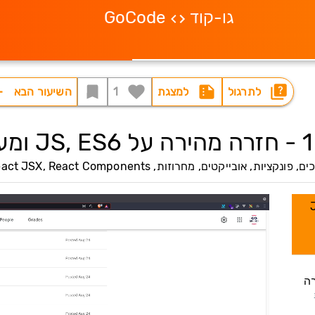
גו-קוד
GoCode
לתרגול
למצגת
1
השיעור הבא
ונקציות, אובייקטים, מחרוזות, JS DOM, React JSX, React Components
JS, E
לאת