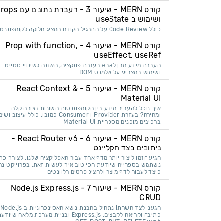
קורס MERN - שיעור 3 - העברת נתונים 
ושימוש ב useState
כולל Code Review על התרגיל הקודם המציג חלוקה לקומפוננטות
קורס MERN - שיעור 4 - Prop with function,
useEffect, useRef
העברת מידע מבן לאבא בעזרת פונקציה, האזנה לשינויי סטייט
ושימוש במצביע על אלמנט DOM
קורס MERN - שיעור 5 - React Context &
Material UI
איך נוכל להעביר מידע בין הקומפוננטות השונות בצורה קלה
ומהירה? בעזרת Provider ו Consumer כמובן. כולל עיצוב 
ברכיבים מוכנים מספריית Material UI
קורס MERN - שיעור 6 - React Router v6 -
ניתובים בצד הקליינט
הגיע הזמן ליצור יותר מדף אחד עבור האפליקציה שלנו. לצורך כך
נשתמש בספרייה שיודעת הכי טוב איך לעשות זאת. בפרוייקט נר
כיצד לעבור לדף מוצר ולהציג פרטים רלוונטים
קורס MERN - שיעור 7 - Node.js Express.js
CRUD
הגענו לצד השרת! נ
כתיבה וקריאה לקבצים, Express.js ובניית מערכת מלאה שיוד