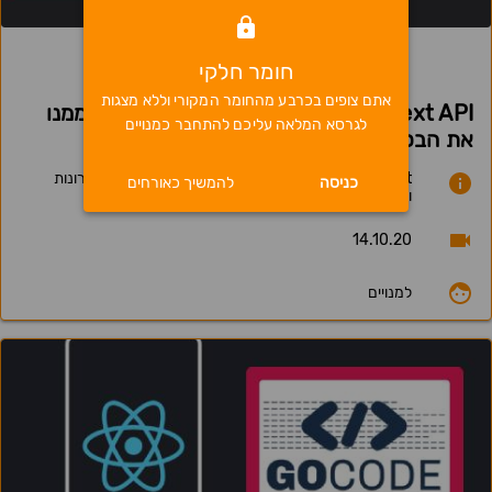
0
חומר חלקי
אתם צופים בכרבע מהחומר המקורי וללא מצגות
React Context API - מה זה ואיך מפיקים ממנו
לגרסא המלאה עליכם להתחבר כמנויים
את הבסט של הבסט
Provider, Consumer, useReducer on Context, יתרונות
כניסה
להמשיך כאורחים
וחסרונות ריאקט קונטקס על פני ספריות לניהול סטייט
14.10.20
למנויים