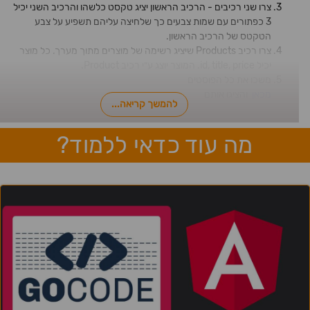
צרו שני רכיבים - הרכיב הראשון יציג טקסט כלשהו והרכיב השני יכיל
3 כפתורים עם שמות צבעים כך שלחיצה עליהם תשפיע על צבע
הטקטס של הרכיב הראשון.
צרו רכיב Products שיציג רשימה של מוצרים מתוך מערך. כל מוצר
יכיל id, title, price. המוצר יוצג ע״י רכיב Product.
משכו את כל הפוסטים
מכאן
והציגו אותם
להמשך קריאה...
מה עוד כדאי ללמוד?