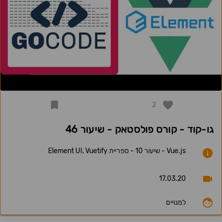
2
גו-קוד - קורס פולסטאק - שיעור 46
Vue.js - שיעור 10 - ספריית Element UI, Vuetify
17.03.20
למנויים