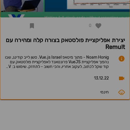
0
יצירת אפליקציית פולסטאק בצורה קלה ומהירה עם
Remult
Noam Honig - מתוך מיטאפ Vue.js Israel. סשן לייב קודינג, שבו
נהפוך אפליקציית VueJS פרונטאנד לאפליקציית פולסטאק עם
קוד שקל לכתוב, לעקוב אחריו, והכי חשוב - לתחזק. שימוש ב: V…
13.12.22
חינמי