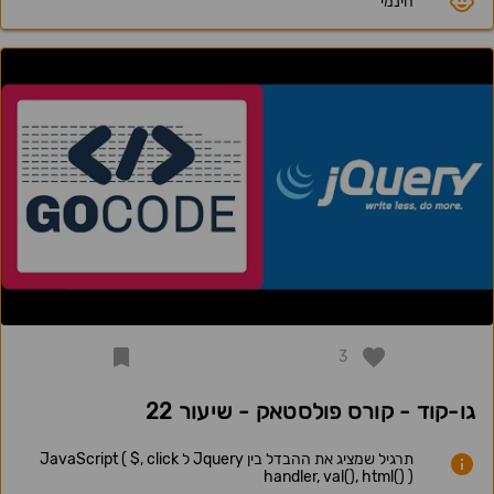
חינמי
3
גו-קוד - קורס פולסטאק - שיעור 22
תרגיל שמציג את ההבדל בין Jquery ל JavaScript ( $, click
handler, val(), html() )