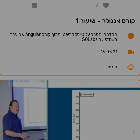
2
קורס אנגולר - שיעור 1
הקדמה והסבר על טייפסקריפט. מתוך קורס Angular שהועבר
בשת״פ עם SQLabs
16.03.21
חינמי