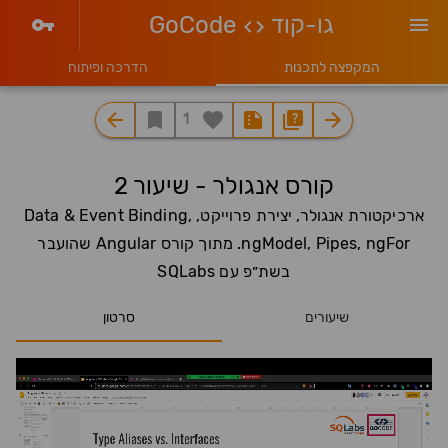
גו-קוד
GoCode
המקפצה לתכנות
הדרכה ופיתוח
1
קורס אנגולר - שיעור 2
ארכיקטורת אנגולר, יצירת פרוייקט, Data & Event Binding,
ngModel, Pipes, ngFor. מתוך קורס Angular שהועבר
בשת״פ עם SQLabs
שיעורים
סרטון