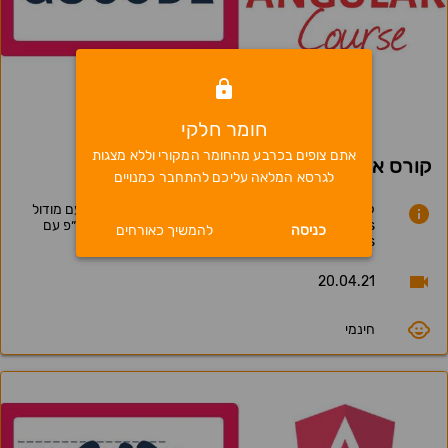
0
חומר חלקי
אתם צופים בכרבע מהחומר המקורי וללא מצגות
קורס אנגולר - שיעור 6
לגרסא המלאה עליכם להתחבר כמנויים
קריאות לסרבר בעזרת HTTP Service ובניית טפסים עם מודול
Reactive Forms. מתוך קורס Angular שהועבר בשת״פ עם
כניסה
להמשיך כאורחים
SQLabs
20.04.21
חינמי