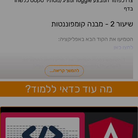
צרו כפתור המבצע Toggle ומציג/מסתיר טקסט כלשהו
בדף
שיעור 2 - מבנה קומפוננטות
הטמיעו את הקוד הבא באפליקציה:
לחצו כאן
השתמשו במבנה הקומפוננטות המופיע בתמונה המצורפת:
https://d24d25dk8
![Components Structure](
להמשך קריאה...
מה עוד כדאי ללמוד?