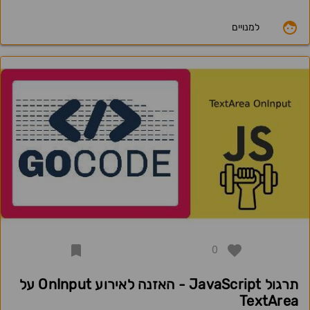
למנויים
0
תרגול JavaScript - האזנה לאירוע OnInput על
TextArea