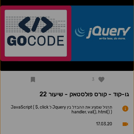
3
גו-קוד - קורס פולסטאק - שיעור 22
תרגיל שמציג את ההבדל בין Jquery ל JavaScript ( $, click
handler, val(), html() )
17.03.20