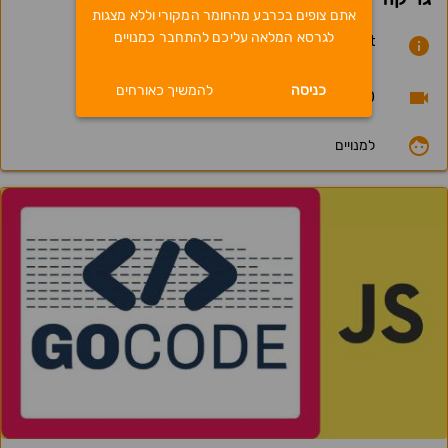
אתם צופים בכרבע מהחומר המקורי וללא מצגות
לגרסא המלאה עליכם להתחבר כמנויים
JavaScript Promise, Async Await
כניסה
להמשיך כאורחים
17.03.20
למנויים