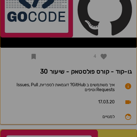
4
גו-קוד - קורס פולסטאק - שיעור 30
איך משתמשים ב GitHub? דוגמאות לספריות, Issues, Pull
Requests וטיפים
17.03.20
למנויים