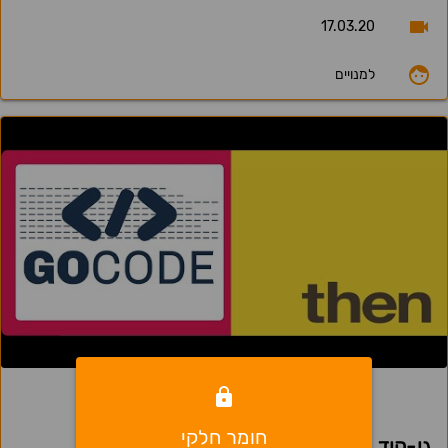
17.03.20
למנויים
5
חומר חלקי
גו-קוד - קורס פולסטאק - שיעור 27