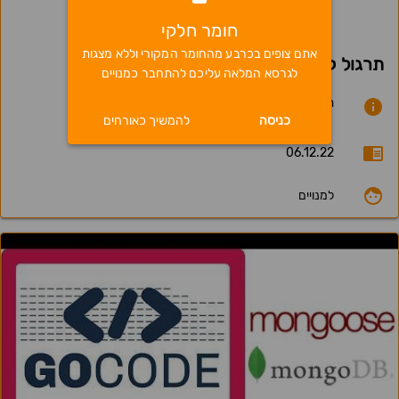
0
חומר חלקי
אתם צופים בכרבע מהחומר המקורי וללא מצגות
תרגול קורס MERN
לגרסא המלאה עליכם להתחבר כמנויים
תרגול מלווה לקורס ריאקט, נוד, מונגו, אקספרס ודיפלוי
כניסה
להמשיך כאורחים
06.12.22
למנויים