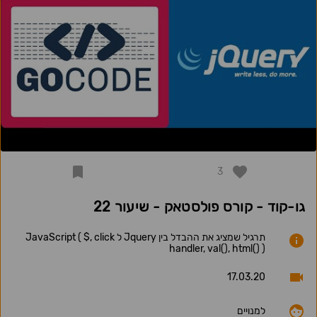
3
גו-קוד - קורס פולסטאק - שיעור 22
תרגיל שמציג את ההבדל בין Jquery ל JavaScript ( $, click
handler, val(), html() )
17.03.20
למנויים