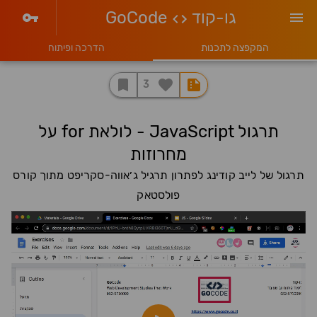
גו-קוד
GoCode
המקפצה לתכנות
הדרכה ופיתוח
3
תרגול JavaScript - לולאת for על
מחרוזות
תרגול של לייב קודינג לפתרון תרגיל ג׳אווה-סקריפט מתוך קורס
פולסטאק